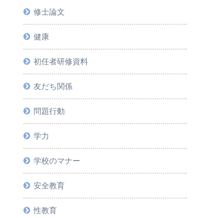
修士論文
健康
初任者研修資料
友だち関係
問題行動
学力
学校のマナー
安全教育
性教育