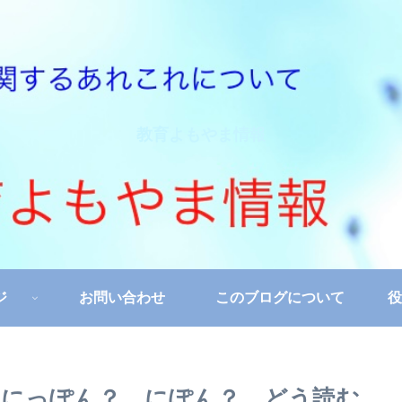
教育よもやま情報
ジ
お問い合わせ
このブログについて
役
」は、にっぽん？ にぽん？ どう読む