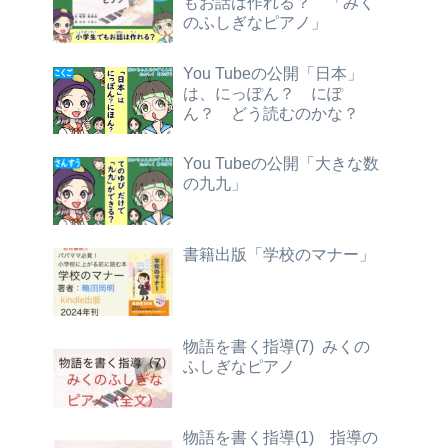
もお話は作れる？ 「みく
のふしぎなピアノ」
You Tubeの公開「日本」
は、にっぽん？ にぽ
ん？ どう読むのかな？
You Tubeの公開「大きな数
の九九」
書籍出版「学校のマナー」
物語を書く指導(7) みくの
ふしぎなピアノ
物語を書く指導(1) 指導の