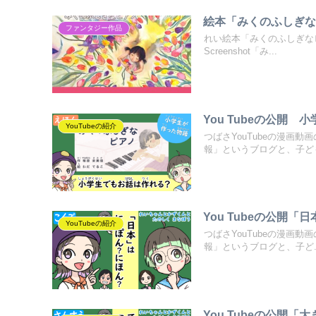
絵本「みくのふしぎ
ファンタジー作品
れい絵本「みくのふしぎなピ
Screenshot「み...
You Tubeの公開
YouTubeの紹介
つばさYouTubeの漫画
報」というブログと、子ども.
You Tubeの公開
YouTubeの紹介
つばさYouTubeの漫画
報」というブログと、子ど..
You Tubeの公開「