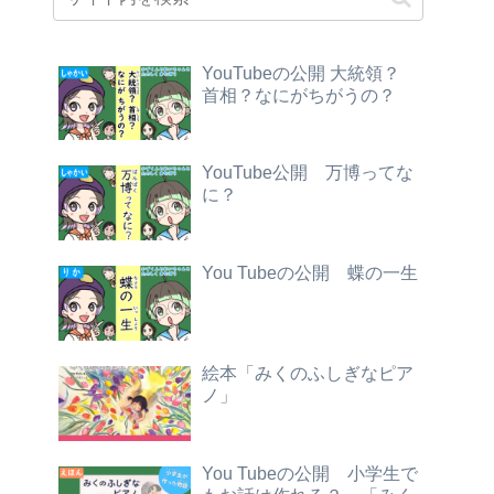
YouTubeの公開 大統領？
首相？なにがちがうの？
YouTube公開 万博ってな
に？
You Tubeの公開 蝶の一生
絵本「みくのふしぎなピア
ノ」
You Tubeの公開 小学生で