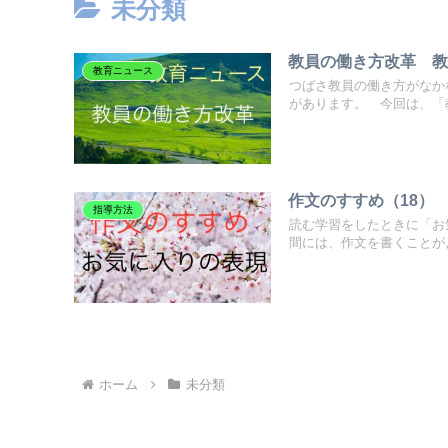
未分類
教員の働き方改革 
教育ニュース
つばさ教員の働き方がなか
があります。 今回は、「教
作文のすすめ（18）
指導方法
読む学習をしたときに「お
間には、作文を書くことがよ
ホーム
未分類