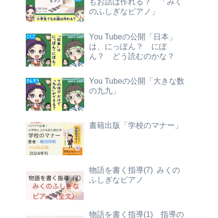
もお話は作れる？ 「みく
のふしぎなピアノ」
You Tubeの公開「日本」
は、にっぽん？ にぽ
ん？ どう読むのかな？
You Tubeの公開「大きな数
の九九」
書籍出版「学校のマナー」
物語を書く指導(7) みくの
ふしぎなピアノ
物語を書く指導(1) 指導の