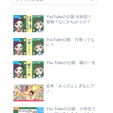
YouTubeの公開 大統領？
首相？なにがちがうの？
YouTube公開 万博ってな
に？
You Tubeの公開 蝶の一生
絵本「みくのふしぎなピア
ノ」
You Tubeの公開 小学生で