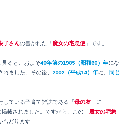
栄子さん
の書かれた「
魔女の宅急便
」です。
ら見ると、およそ
40年前の1985（昭和60）年
にな
されました。その後、
2002（平成14）年
に、
同じ
。
行している子育て雑誌である「
母の友
」に
に掲載されました。ですから、この「
魔女の宅急
かもどります。