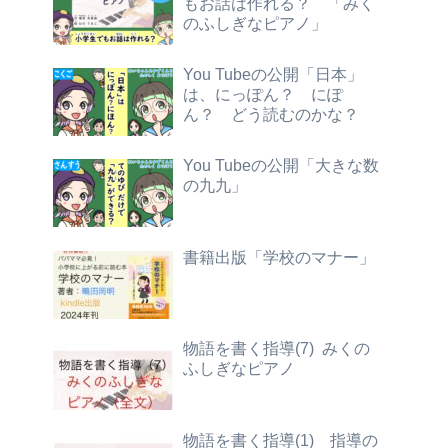
もお話は作れる？ 「みく
のふしぎなピアノ」
You Tubeの公開「日本」
は、にっぽん？ にぽ
ん？ どう読むのかな？
You Tubeの公開「大きな数
の九九」
書籍出版「学校のマナー」
物語を書く指導(7) みくの
ふしぎなピアノ
物語を書く指導(1) 指導の