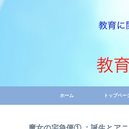
ホーム
トップペー
魔女の宅急便① ：誕生とア