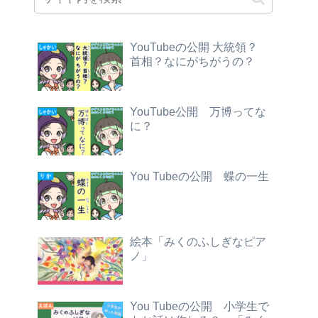
YouTubeの公開 大統領？
首相？なにがちがうの？
YouTube公開 万博ってな
に？
You Tubeの公開 蝶の一生
絵本「みくのふしぎなピア
ノ」
You Tubeの公開 小学生で