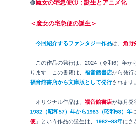
魔女の宅急便①：誕生
とアニメ化
🟠
＜魔女の宅急便の誕生＞
今回紹介するファンタジー作品
は、
角野
この作品の発行は、2024（令和6）年か
ります。この書籍は、
福音館書店
から発行
福音館書店から文庫版として発行
されます
オリジナル作品は、
福音館書店
が毎月発
1982（昭和57）年から1983（昭和58）年
便
」という作品の誕生は、
1982−83年
にさ