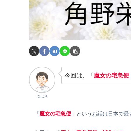
今回は、
「
魔女の宅急便
つばさ
「
魔女の宅急便
」というお話は日本で最