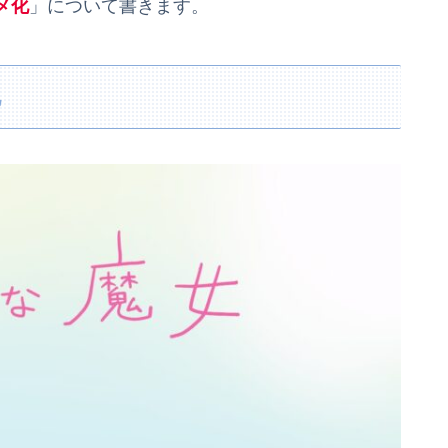
メ化
」について書きます。
化