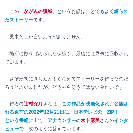
この「
かがみの弧城
」というお話は、
とてもよく練られ
たストーリー
です。
見事としか言いようがありません。
随所に散りばめられた伏線も、最後には見事に回収され
ています。
さぞ最初にきちんとよく考えてストーリーを作ったのだ
ろうと思いましたが、どうやらそうではないみたいです。
作者の
辻村深月
さんは、
この作品が映画化され、公開さ
れる直前の2022年12月21日に、日本テレビの「ZIP！」
という番組
に出て、
アナウンサー
の
水卜麻美
さんの
インタ
ビュー
で、次のように答えています。