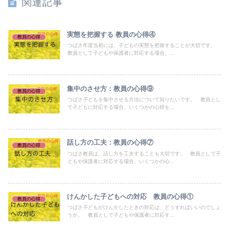
関連記事
実態を把握する 教員の心得④
教員の心得
つばさ年度当初には、子どもの実態を把握することが大切です。
教員として子どもや保護者に対応する場合、...
集中のさせ方：教員の心得⑨
教員の心得
つばさ子どもを集中させる方法について知りたいです。 教員とし
て子どもに対応する場合、いくつかの心得を...
話し方の工夫：教員の心得⑦
教員の心得
つばさ教員は、話し方を工夫することも大切です。 教員として子
どもや保護者に対応する場合、いくつかの心...
けんかした子どもへの対応 教員の心得①
教員の心得
つばさ子どもがけんかしたときの対応は、どうすればいいのでしょ
うか。 教員として子どもや保護者に対応す...