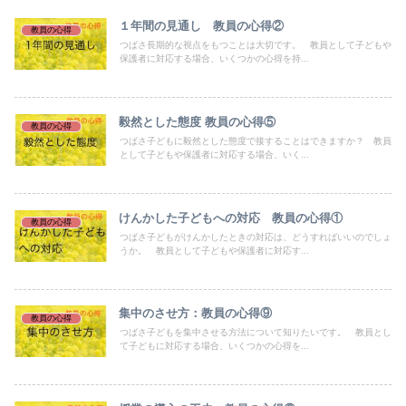
１年間の見通し 教員の心得②
教員の心得
つばさ長期的な視点をもつことは大切です。 教員として子どもや
保護者に対応する場合、いくつかの心得を持...
毅然とした態度 教員の心得⑤
教員の心得
つばさ子どもに毅然とした態度で接することはできますか？ 教員
として子どもや保護者に対応する場合、いく...
けんかした子どもへの対応 教員の心得①
教員の心得
つばさ子どもがけんかしたときの対応は、どうすればいいのでしょ
うか。 教員として子どもや保護者に対応す...
集中のさせ方：教員の心得⑨
教員の心得
つばさ子どもを集中させる方法について知りたいです。 教員とし
て子どもに対応する場合、いくつかの心得を...