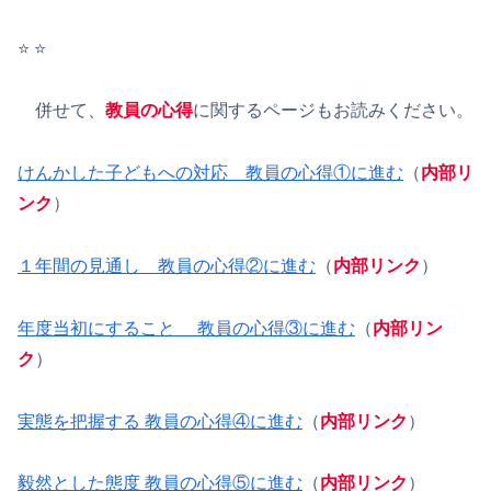
⭐️ ⭐️
併せて、
教員の心得
に関するページもお読みください。
けんかした子どもへの対応 教員の心得①に進む
（
内部リ
ンク
）
１年間の見通し 教員の心得②に進む
（
内部リンク
）
年度当初にすること 教員の心得③に進む
（
内部リン
ク
）
実態を把握する 教員の心得④に進む
（
内部リンク
）
毅然とした態度 教員の心得⑤に進む
（
内部リンク
）