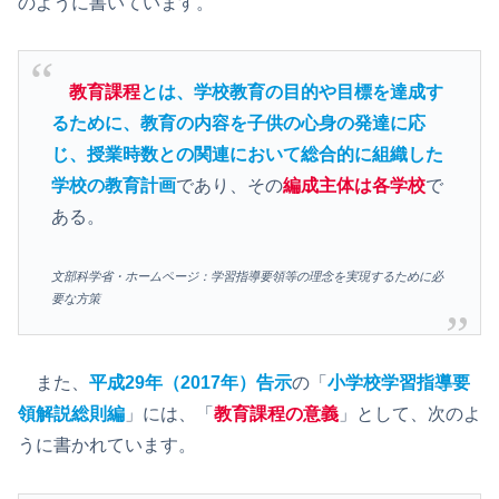
のように書いています。
教育課程
とは、学校教育の目的や目標を達成す
るために、教育の内容を子供の心身の発達に応
じ、授業時数との関連において総合的に組織した
学校の教育計画
であり、その
編成主体は各学校
で
ある。
文部科学省・ホームページ：学習指導要領等の理念を実現するために必
要な方策
また、
平成29年（2017年）告示
の「
小学校学習指導要
領解説総則編
」には、「
教育課程の意義
」として、次のよ
うに書かれています。