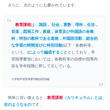
さらに、次のようにも書かれています。
教育課程
は，
国語， 社会，算数，理科，生活，
音楽，図画工作，家庭，体育及び外国語の各教
科，特別の教科である道徳，外国語活動，総合的
な学習の時間並びに特別活動
(以下「各教科等」
という。)
によって編成すること
としており，学
習指導要領においては，各教科等の目標や指導内
容を学年段階に即して示している。
小学校学習指導要領解説総則編
簡単に言い換えると、
教育課程
（
カリ
キュ
ラム）
とは、
次のようなもの
です。