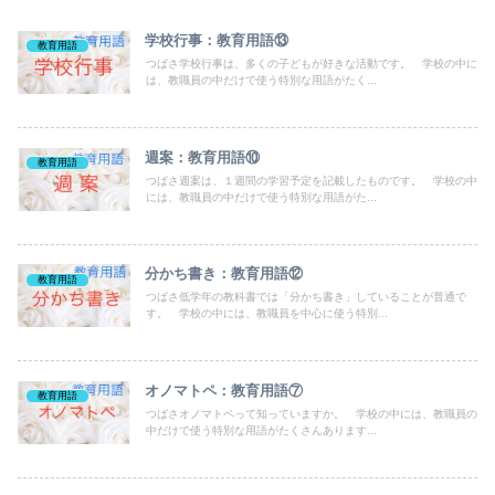
学校行事：教育用語⑬
教育用語
つばさ学校行事は、多くの子どもが好きな活動です。 学校の中に
は、教職員の中だけで使う特別な用語がたく...
週案：教育用語⑩
教育用語
つばさ週案は、１週間の学習予定を記載したものです。 学校の中
には、教職員の中だけで使う特別な用語がた...
分かち書き：教育用語⑫
教育用語
つばさ低学年の教科書では「分かち書き」していることが普通で
す。 学校の中には、教職員を中心に使う特別...
オノマトペ：教育用語⑦
教育用語
つばさオノマトペって知っていますか。 学校の中には、教職員の
中だけで使う特別な用語がたくさんあります...