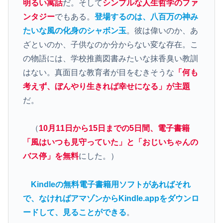
明るい寓話
だ。そして
シンプルな人生哲学のファ
ンタジー
でもある。
登場するのは、八百万の神み
たいな風の化身のシャボン玉
。彼は偉いのか、あ
ざといのか、子供なのか分からない変な存在。こ
の物語には、学校推薦図書みたいな抹香臭い教訓
はない。真面目な教育者が目をむきそうな
「何も
考えず、ぼんやり生きれば幸せになる」が主題
だ。
（
10月11日から15日までの5日間、電子書籍
「風はいつも見守っていた」と「おじいちゃんの
バス停」を無料
にした。）
Kindleの無料電子書籍用ソフトがあればそれ
で、なければアマゾンからKindle.appをダウンロ
ードして、見ることができる
。