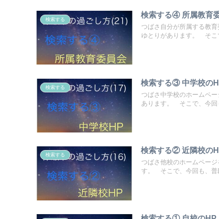
検索する④ 所属教育委
検索する
つばさ自分が所属する教育
ゆとりがあります。 そこで
検索する③ 中学校の
検索する
つばさ中学校のホームペー
あります。 そこで、今回も
検索する② 近隣校の
検索する
つばさ他校のホームページ
す。 そこで、今回も、普段
検索する① 自校のH