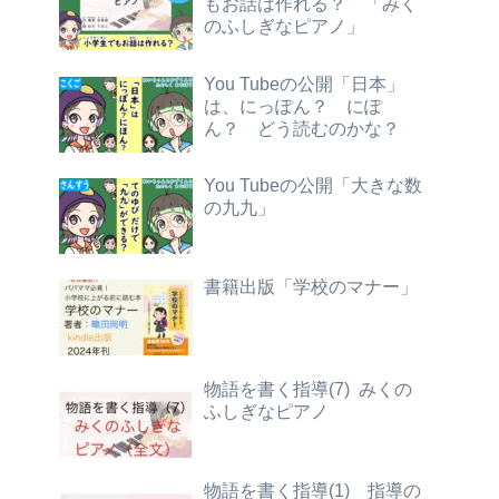
もお話は作れる？ 「みく
のふしぎなピアノ」
You Tubeの公開「日本」
は、にっぽん？ にぽ
ん？ どう読むのかな？
You Tubeの公開「大きな数
の九九」
書籍出版「学校のマナー」
物語を書く指導(7) みくの
ふしぎなピアノ
物語を書く指導(1) 指導の