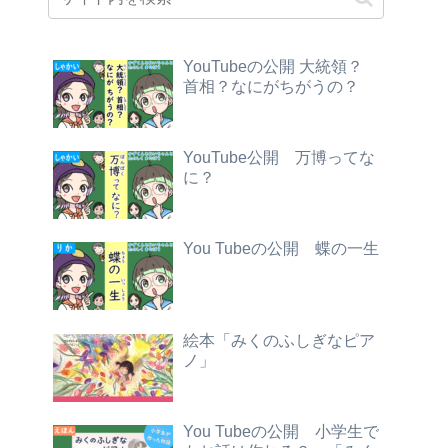
YouTubeの公開 大統領？
首相？なにがちがうの？
YouTube公開 万博ってな
に？
You Tubeの公開 蝶の一生
絵本「みくのふしぎなピア
ノ」
You Tubeの公開 小学生で