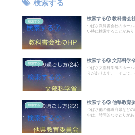
検索する
検索する⑦ 教科書
検索する
つばさ教科書会社のホーム
い時に検索することがありま
検索する⑥ 文部科学
検索する
つばさ文部科学省のホーム
りがあります。 そこで、今
検索する⑤ 他県教育委
検索する
つばさ他の都道府県などの
中は、時間的なゆとりがあり