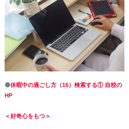
🟠
休暇中の過ごし方（15）検索する① 自校の
HP
＜好奇心をもつ＞