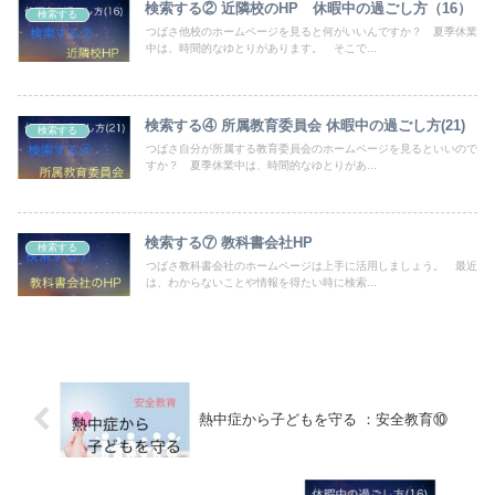
検索する② 近隣校のHP 休暇中の過ごし方（16）
検索する
つばさ他校のホームページを見ると何がいいんですか？ 夏季休業
中は、時間的なゆとりがあります。 そこで...
検索する④ 所属教育委員会 休暇中の過ごし方(21)
検索する
つばさ自分が所属する教育委員会のホームページを見るといいので
すか？ 夏季休業中は、時間的なゆとりがあ...
検索する⑦ 教科書会社HP
検索する
つばさ教科書会社のホームページは上手に活用しましょう。 最近
は、わからないことや情報を得たい時に検索...
熱中症から子どもを守る ：安全教育⑩