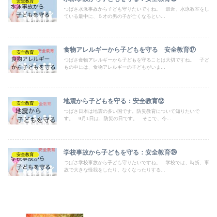
安全教育
つばさ水泳事故から子ども守りたいですね。 最近、水泳教室をし
ている最中に、５才の男の子が亡くなるとい...
食物アレルギーから子どもを守る 安全教育⑰
安全教育
つばさ食物アレルギーから子どもを守ることは大切ですね。 子ど
もの中には、食物アレルギーの子どもがいま...
地震から子どもを守る：安全教育⑫
安全教育
つばさ日本は地震の多い国です。防災教育について知りたいで
す。 9月1日は、防災の日です。 そこで、今...
学校事故から子どもを守る：安全教育㉔
安全教育
つばさ学校事故から子ども守りたいですね。 学校では、時折、事
故で大きな怪我をしたり、なくなったりする...