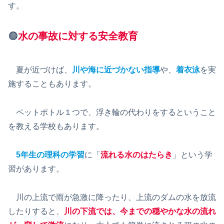
す。
🟠
水の
事故に対す
る
安全教育
夏が近づけば、
川や海に近づかない指導
や、
着衣泳
を実
施することもあります。
ペットポトル１つで、浮き輪の代わりをするということ
を教える学校もあります。
5年生の理科の学習
に「
流れる水のはたらき
」という学
習があります。
川の上流で雨が急激に降ったり、上流のダムの水を放流
したりすると、
川の下流では、今までの穏やかな水の流れ