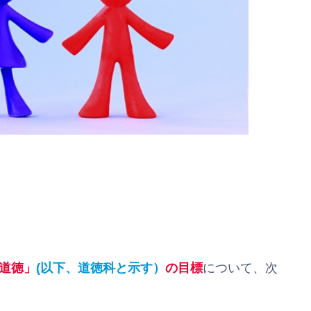
 道徳」
(以下、道徳科と示す）
の目標
について、次