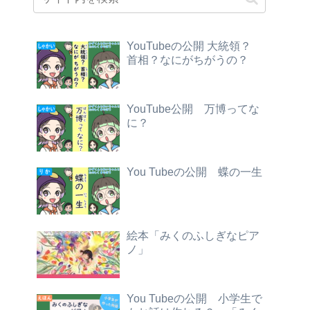
YouTubeの公開 大統領？
首相？なにがちがうの？
YouTube公開 万博ってな
に？
You Tubeの公開 蝶の一生
絵本「みくのふしぎなピア
ノ」
You Tubeの公開 小学生で