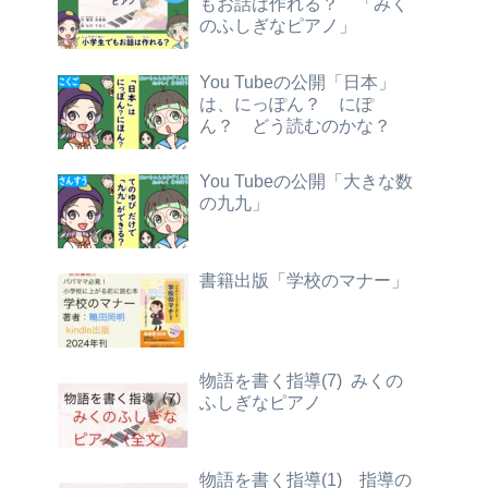
もお話は作れる？ 「みく
のふしぎなピアノ」
You Tubeの公開「日本」
は、にっぽん？ にぽ
ん？ どう読むのかな？
You Tubeの公開「大きな数
の九九」
書籍出版「学校のマナー」
物語を書く指導(7) みくの
ふしぎなピアノ
物語を書く指導(1) 指導の