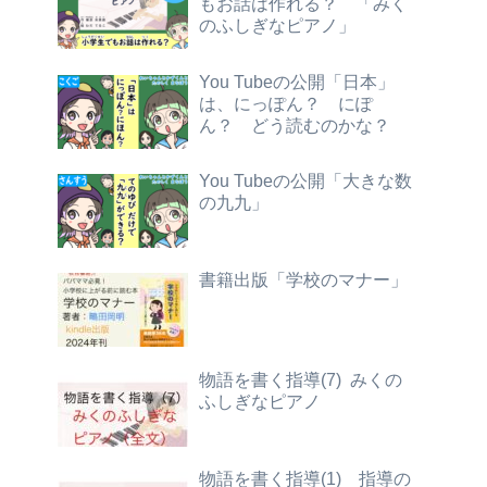
もお話は作れる？ 「みく
のふしぎなピアノ」
You Tubeの公開「日本」
は、にっぽん？ にぽ
ん？ どう読むのかな？
You Tubeの公開「大きな数
の九九」
書籍出版「学校のマナー」
物語を書く指導(7) みくの
ふしぎなピアノ
物語を書く指導(1) 指導の