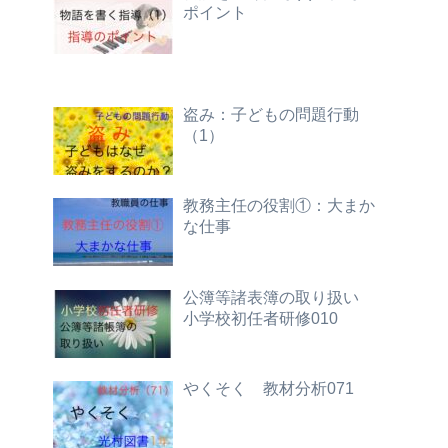
ポイント
盗み：子どもの問題行動
（1）
教務主任の役割①：大まか
な仕事
公簿等諸表簿の取り扱い
小学校初任者研修010
やくそく 教材分析071