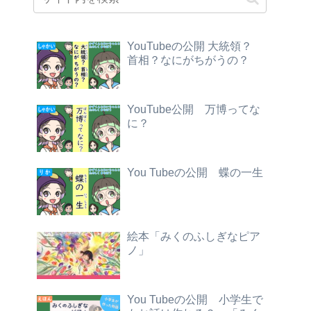
YouTubeの公開 大統領？
首相？なにがちがうの？
YouTube公開 万博ってな
に？
You Tubeの公開 蝶の一生
絵本「みくのふしぎなピア
ノ」
You Tubeの公開 小学生で