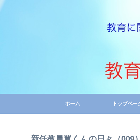
ホーム
トップペー
新任教員翼くんの日々（009