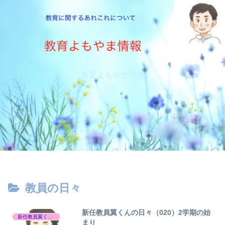
教育よもやま情報
教員の日々
新任教員翼くんの日々（020）2学期の始
新任教員翼くんの日々
まり