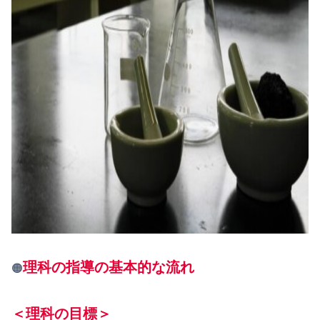
理科の指導
の基本的な流れ
🟠
＜理科の目標＞