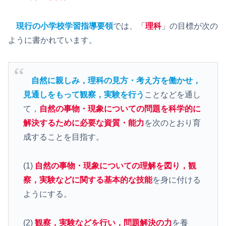
現行の小学校学習指導要領
では、「
理科
」の目標が次の
ように書かれています。
自然に親しみ，理科の見方・考え方を働かせ，
見通しをもって観察，実験を行う
ことなどを通し
て，
自然の事物・現象についての問題を科学的に
解決するために必要な資質・能力
を次のとおり育
成することを目指す。
(1)
自然の事物・現象についての理解を図り，観
察，実験などに関する基本的な技能
を身に付ける
ようにする。
(2)
観察，実験などを行い，問題解決の力
を養