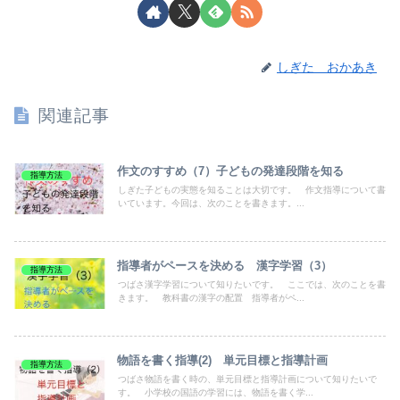
しぎた おかあき
関連記事
作文のすすめ（7）子どもの発達段階を知る
指導方法
しぎた子どもの実態を知ることは大切です。 作文指導について書
いています。今回は、次のことを書きます。...
指導者がペースを決める 漢字学習（3）
指導方法
つばさ漢字学習について知りたいです。 ここでは、次のことを書
きます。 教科書の漢字の配置 指導者がペ...
物語を書く指導(2) 単元目標と指導計画
指導方法
つばさ物語を書く時の、単元目標と指導計画について知りたいで
す。 小学校の国語の学習には、物語を書く学...