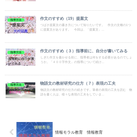
作文のすすめ（19）提案文
指導方法
つばさ提案文の書き方について知りたいです。 作文の文種の1つ
に提案文があります。 今回は、「提案文」...
作文のすすめ（３）指導前に、自分が書いてみる
指導方法
しぎた作文を書かせる前に、指導者は何をする必要があるのでしょ
うか。「４００字作文」の指導について続け...
物語文の教材研究の仕方（７）表現の工夫
指導方法
物語文の教材研究の仕方の続きです。筆者の表現の工夫を読む 物
語を書く人は、様々な表現の工夫をしていま...
情報モラル教育 情報教育