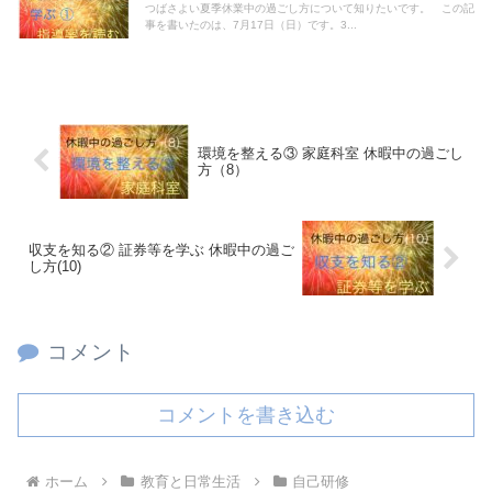
つばさよい夏季休業中の過ごし方について知りたいです。 この記
事を書いたのは、7月17日（日）です。3...
環境を整える③ 家庭科室 休暇中の過ごし
方（8）
収支を知る② 証券等を学ぶ 休暇中の過ご
し方(10)
コメント
コメントを書き込む
ホーム
教育と日常生活
自己研修