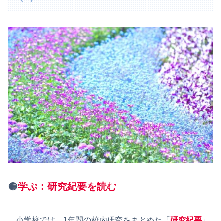
🟠
学ぶ：研究紀要を読む
小学校では、1年間の校内研究をまとめた「
研究紀要
」