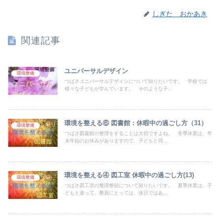
しぎた おかあき
関連記事
ユニバーサルデザイン
環境整備
つばさユニバーサルデザインについて知りたいです。 学校では
様々な子どもが学んでいます。 そのような子...
環境を整える⑥ 図書館：休暇中の過ごし方（31）
環境整備
つばさ図書館の整理をすることは大切ですよね。 冬季休業は、年
末年始のお休みがありますので、子どもと同...
環境を整える④ 図工室 休暇中の過ごし方(13)
環境整備
つばさ図工室の整理整頓について知りたいです。 夏季休業は、子
どもと違って、教員にとっては、休日ではあ...