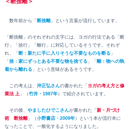
＜断捨離＞
数年前から「
断捨離
」という言葉が流行しています。
「断捨離」のそれぞれの文字には、ヨガの行法である「断
行」「捨行」「離行」に対応しているそうです。それぞ
れ、「
断：新たに手に入りそうな不要なものを断る
」
「
捨：家にずっとある不要な物を捨てる
」「
離：物への執
着から離れる
」という意味があるそうです。
この考えは、
沖正弘さん
の書かれた「
ヨガの考え方と修
業法 上
」（
竹井・1987年
）で紹介されています。
その後、
やましたひでこさん
が書かれた「
新・片づけ
術 断捨離
」（
小野書店・2009年
）という本が流行本に
なったことで、一般化するようになりました。