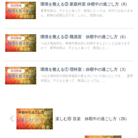
環境を整える③ 家庭科室 休暇中の過ごし方（8）
環境整備
夏季休業は、子どもと違って、教員にとっては、休日ではありませ
ん。勤務の必要な日です。しかし、授業のあ...
環境を整える② 職員室 休暇中の過ごし方（6）
環境整備
つばさ職員室を、事務作業以外に利用するとよいことはあります
か？ 夏季休業は、子どもと違って、教員にと...
環境を整える① 理科室：休暇中の過ごし方（3）
環境整備
つばさ理科室や理科準備室の整え方について知りたいです。 夏季
休業は、子どもと違って、教員にとっては、...
楽しむ⑥ 音楽 休暇中の過ごし方（26）