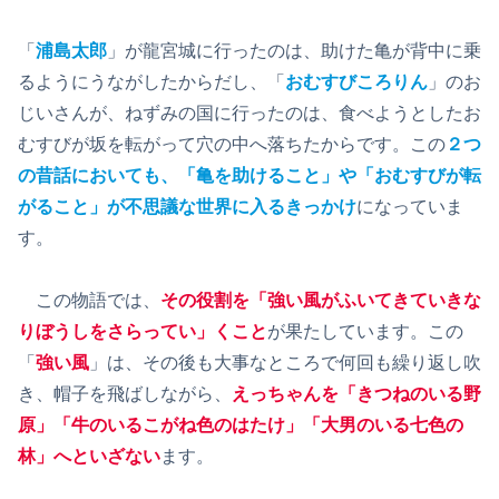
「
浦島太郎
」が龍宮城に行ったのは、助けた亀が背中に乗
るようにうながしたからだし、「
おむすびころりん
」のお
じいさんが、ねずみの国に行ったのは、食べようとしたお
むすびが坂を転がって穴の中へ落ちたからです。この
２つ
の昔話においても、「亀を助けること」や「おむすびが転
がること」が不思議な世界に入るきっかけ
になっていま
す。
この物語では、
その役割を「強い風がふいてきていきな
りぼうしをさらってい」くこと
が果たしています。この
「
強い風
」は、その後も大事なところで何回も繰り返し吹
き、帽子を飛ばしながら、
えっちゃんを「きつねのいる野
原」「牛のいるこがね色のはたけ」「大男のいる七色の
林」へといざない
ます。