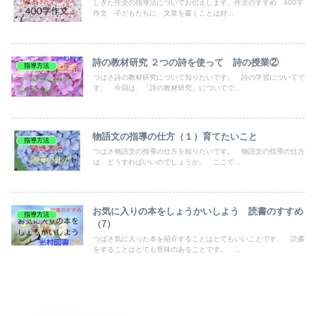
しぎた作文の指導法についてお伝えします。作文のすすめ 400字
作文 子どもたちに、文章を書くことは好...
詩の教材研究 ２つの詩を使って 詩の授業②
指導方法
つばさ詩の教材研究について知りたいです。 詩の学習についてで
す。 今回は、「詩の教材研究」についてで...
物語文の指導の仕方（１）育てたいこと
指導方法
つばさ物語文の指導の仕方を知りたいです。 物語文の指導の仕方
は、どうすればいいのでしょうか。 ここで...
お気に入りの本をしょうかいしよう 読書のすすめ
指導方法
（7）
つばさ気に入った本を紹介することはとてもいいことです。 読書
をすることはとても意味のあることです。 ...