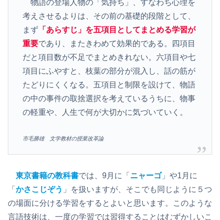
物語の登場人物の「気持ち」、すなわち心理を
考えさせるよりは、その前の基礎的段階として、
まず
「あらすじ」を五項目としてまとめる学習が
重要
であり、またきわめて効果的である。四項目
だと項目数が不足でまとめきれない。六項目や七
項目にふやすと、枝葉の部分が混入し、話の筋が
たどりにくくなる。五項目と制限を設けて、物語
の中の事件の取捨選択を考えているうちに、物事
の軽重や、人生で何が大切かに気づいていく。
市毛勝雄 文学教材の授業改革論
東京書籍の教科書
では、9月に「
ニャーゴ
」や1月に
「
かさこじぞう
」を扱いますが、そこでも同じように５つ
の場面に分ける学習をするとよいと思います。このような
言語技術は、一度の学習では習得することはむずかしいこ