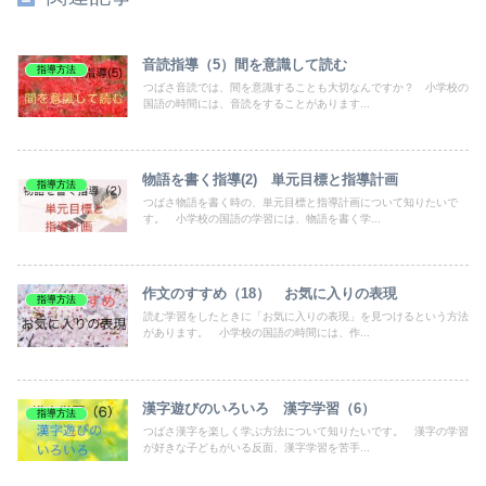
音読指導（5）間を意識して読む
指導方法
つばさ音読では、間を意識することも大切なんですか？ 小学校の
国語の時間には、音読をすることがあります...
物語を書く指導(2) 単元目標と指導計画
指導方法
つばさ物語を書く時の、単元目標と指導計画について知りたいで
す。 小学校の国語の学習には、物語を書く学...
作文のすすめ（18） お気に入りの表現
指導方法
読む学習をしたときに「お気に入りの表現」を見つけるという方法
があります。 小学校の国語の時間には、作...
漢字遊びのいろいろ 漢字学習（6）
指導方法
つばさ漢字を楽しく学ぶ方法について知りたいです。 漢字の学習
が好きな子どもがいる反面、漢字学習を苦手...