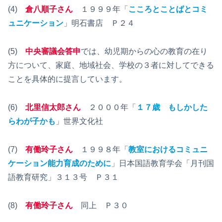
(4)
倉八順子さん
１９９９年「
こころとことばとコミ
ュニケーション
」明石書店 Ｐ２４
(5)
中央審議会答申
では、幼児期からの心の教育の在り
方について、家庭、地域社会、学校の３者に対してできる
ことを具体的に提言しています。
(6)
北里信太郎さん
２０００年「
１７歳 もしかした
らわが子かも
」世界文化社
(7)
有働玲子さん
１９９８年「
教室におけるコミュニ
ケーション能力育成のために
」日本国語教育学会「月刊国
語教育研究」３１３号 Ｐ３１
(8)
有働玲子さん
同上 Ｐ３０