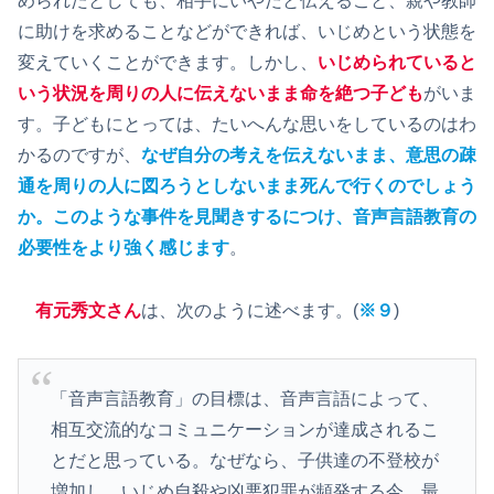
められたとしても、相手にいやだと伝えること、親や教師
に助けを求めることなどができれば、いじめという状態を
変えていくことができます。しかし、
いじめられていると
いう状況を周りの人に伝えないまま命を絶つ子ども
がいま
す。子どもにとっては、たいへんな思いをしているのはわ
かるのですが、
なぜ自分の考えを伝えないまま、意思の疎
通を周りの人に図ろうとしないまま死んで行くのでしょう
か。このような事件を見聞きするにつけ、音声言語教育の
必要性をより強く感じます
。
有元秀文さん
は、次のように述べます。(
※９
)
「音声言語教育」の目標は、音声言語によって、
相互交流的なコミュニケーションが達成されるこ
とだと思っている。なぜなら、子供達の不登校が
増加し、いじめ自殺や凶悪犯罪が頻発する今、最