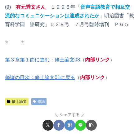
(9)
有元秀文さん
１９９６年「
音声言語教育で相互交
流的なコミュニケーションは達成されたか
」明治図書「教
育科学国 語研究」５２８号 ７月号臨時増刊 Ｐ６５
⭐️ ⭐️
第３章第１節に進む：修士論文08
（
内部リンク
）
修論の目次：修士論文01に戻る
（
内部リンク
）
修士論文
修論
シェアする