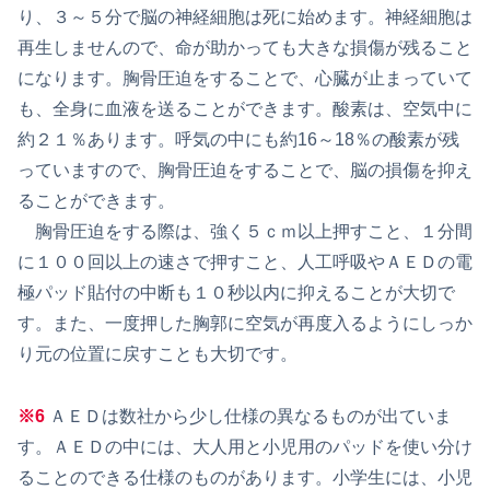
り、３～５分で脳の神経細胞は死に始めます。神経細胞は
再生しませんので、命が助かっても大きな損傷が残ること
になります。胸骨圧迫をすることで、心臓が止まっていて
も、全身に血液を送ることができます。酸素は、空気中に
約２１％あります。呼気の中にも約16～18％の酸素が残
っていますので、胸骨圧迫をすることで、脳の損傷を抑え
ることができます。
胸骨圧迫をする際は、強く５ｃｍ以上押すこと、１分間
に１００回以上の速さで押すこと、人工呼吸やＡＥＤの電
極パッド貼付の中断も１０秒以内に抑えることが大切で
す。また、一度押した胸郭に空気が再度入るようにしっか
り元の位置に戻すことも大切です。
※6
ＡＥＤは数社から少し仕様の異なるものが出ていま
す。ＡＥＤの中には、大人用と小児用のパッドを使い分け
ることのできる仕様のものがあります。小学生には、小児