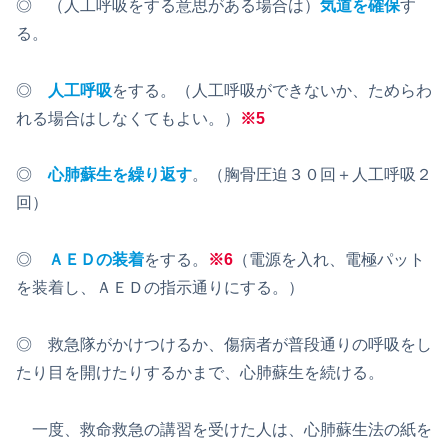
◎ （人工呼吸をする意思がある場合は）
気道を確保
す
る。
◎
人工呼吸
をする。（人工呼吸ができないか、ためらわ
れる場合はしなくてもよい。）
※5
◎
心肺蘇生を繰り返す
。（胸骨圧迫３０回＋人工呼吸２
回）
◎
ＡＥＤの装着
をする。
※
6
（電源を入れ、電極パット
を装着し、ＡＥＤの指示通りにする。）
◎ 救急隊がかけつけるか、傷病者が普段通りの呼吸をし
たり目を開けたりするかまで、心肺蘇生を続ける。
一度、救命救急の講習を受けた人は、心肺蘇生法の紙を