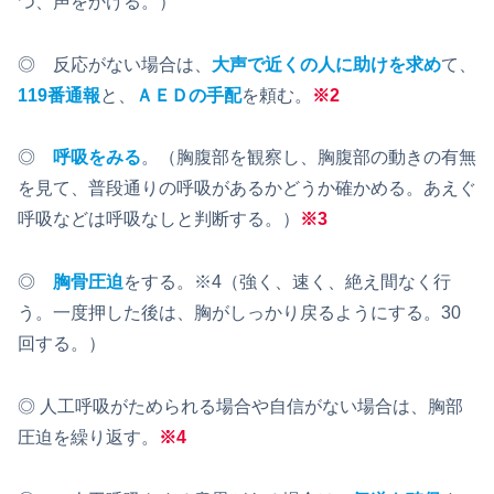
つ、声をかける。）
◎ 反応がない場合は、
大声で近くの人に助けを求め
て、
119番通報
と、
ＡＥＤの手配
を頼む。
※2
◎
呼吸をみる
。（胸腹部を観察し、胸腹部の動きの有無
を見て、普段通りの呼吸があるかどうか確かめる。あえぐ
呼吸などは呼吸なしと判断する。）
※
3
◎
胸骨圧迫
をする。※4（強く、速く、絶え間なく行
う。一度押した後は、胸がしっかり戻るようにする。30
回する。）
◎ 人工呼吸がためられる場合や自信がない場合は、胸部
圧迫を繰り返す。
※4