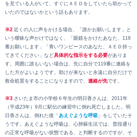
を見ている人がいて、すぐにＡＥＤをしていたら助かって
いたのではないかという話もあります。
※
2
近くの人に声をかける場合、「誰かお願いします」と
いう曖昧な声かけではなく、「眼鏡をかけたあなた、119
番お願いします」「青いワンピースのあなた、ＡＥＤ持っ
てきてください」など
具体的な指示をする必要
がありま
す。周囲に誰もいない場合は、先に自分で119番に連絡を
した方がよいようです。助けが来ないと永遠に自分だけで
救命処置をすることになりますので、
連絡が先
です。
※
3
さいたま市の小学校６年生の明日香さんは、2011年
（平成23年）9月に駅伝の練習中に倒れ死亡しました。明
日香さんは、倒れた後「
あえぐような呼吸
」をしていたそ
うです。あえぐような呼吸は、心肺蘇生法では、普段通り
の正常な呼吸がない状態である、と判断するのですが、そ