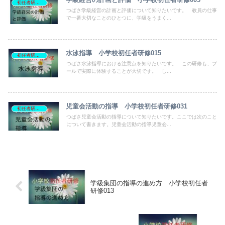
初任者研修資料
つばさ学級経営の計画と評価について知りたいです。 教員の仕事
で一番大切なことのひとつに、学級をうまく...
水泳指導 小学校初任者研修015
初任者研修資料
つばさ水泳指導における注意点を知りたいです。 この研修も、プ
ールで実際に体験することが大切です。 し...
児童会活動の指導 小学校初任者研修031
初任者研修資料
つばさ児童会活動の指導について知りたいです。ここでは次のこと
について書きます。児童会活動の指導児童会...
学級集団の指導の進め方 小学校初任者
研修013