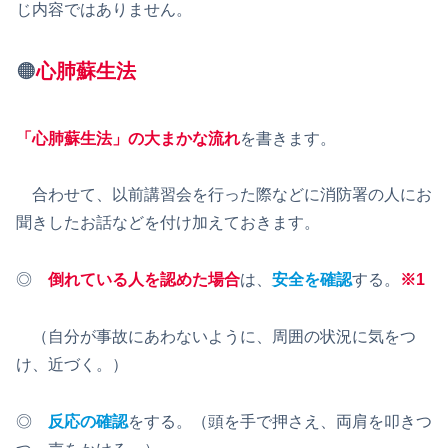
じ内容ではありません。
🟠
心肺蘇生法
「心肺蘇生法」の大まかな流れ
を書きます。
合わせて、以前講習会を行った際などに消防署の人にお
聞きしたお話などを付け加えておきます。
◎
倒れている人を認めた場合
は、
安全を確認
する。
※1
（自分が事故にあわないように、周囲の状況に気をつ
け、近づく。）
◎
反応の確認
をする。（頭を手で押さえ、両肩を叩きつ