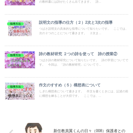
の教科書には詩がたくさん出てきます。 詩...
説明文の指導の仕方（２）2次と3次の指導
指導方法
つばさ説明文の具体的な指導について知りたいです。 ここでは、
次の２つのことについて書きます。 ２次ま...
詩の教材研究 ２つの詩を使って 詩の授業②
指導方法
つばさ詩の教材研究について知りたいです。 詩の学習についてで
す。 今回は、「詩の教材研究」についてで...
作文のすすめ（５）構想表について
指導方法
しぎた構想表について書きます。 作文を書くときには、記述の前
に構想を練ることが大切です。 ここでは、...
新任教員翼くんの日々（008）保護者との