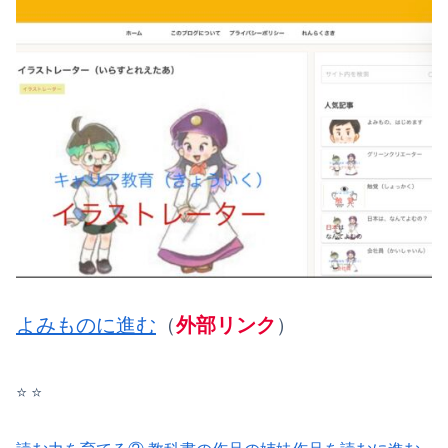
よみものに進む
（
外部リンク
）
⭐️ ⭐️