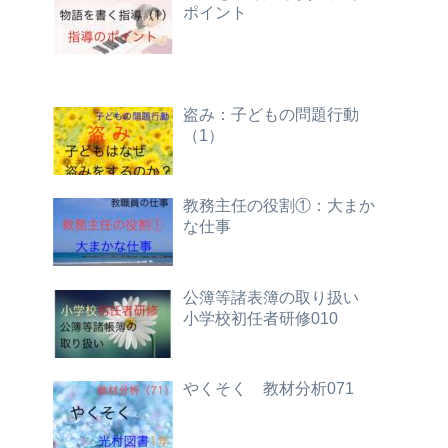
ポイント
盗み：子どもの問題行動
（1）
教務主任の役割①：大まか
な仕事
公簿等諸表簿の取り扱い
小学校初任者研修010
やくそく 教材分析071