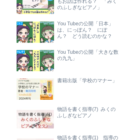
もお話は作れる？ 「みく
のふしぎなピアノ」
You Tubeの公開「日本」
は、にっぽん？ にぽ
ん？ どう読むのかな？
You Tubeの公開「大きな数
の九九」
書籍出版「学校のマナー」
物語を書く指導(7) みくの
ふしぎなピアノ
物語を書く指導(1) 指導の