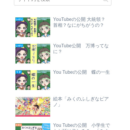
YouTubeの公開 大統領？
首相？なにがちがうの？
YouTube公開 万博ってな
に？
You Tubeの公開 蝶の一生
絵本「みくのふしぎなピア
ノ」
You Tubeの公開 小学生で