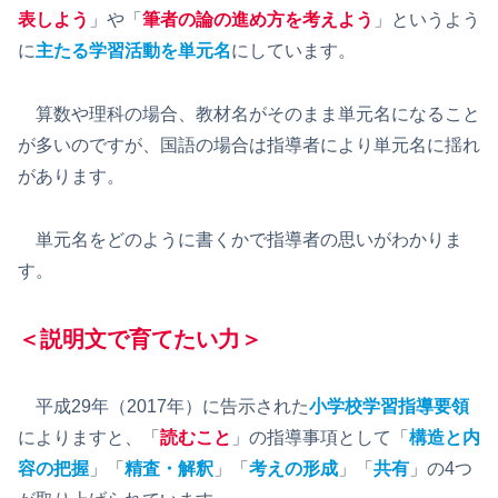
表しよう
」や「
筆者の論の進め方を考えよう
」というよう
に
主たる学習活動を単元名
にしています。
算数や理科の場合、教材名がそのまま単元名になること
が多いのですが、国語の場合は指導者により単元名に揺れ
があります。
単元名をどのように書くかで指導者の思いがわかりま
す。
＜説明文で育てたい力＞
平成29年（2017年）に告示された
小学校学習指導要領
によりますと、「
読むこと
」の指導事項として「
構造と内
容の把握
」「
精査・解釈
」「
考えの形成
」「
共有
」の4つ