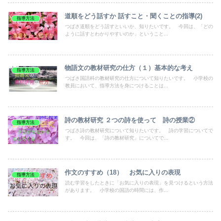
道順をどう話すか 話すこと・聞くことの指導(2)
指導方法
つばさ道順をどう話すといいか、知りたいです。 今回は、「どの
ように話すとわかりやすいのか」ということ...
物語文の教材研究の仕方（１）基本的な考え
指導方法
つばさ国語科の教材研究の仕方について知りたいです。 小学校の
教員において、指導方法を身につけることは...
詩の教材研究 ２つの詩を使って 詩の授業②
指導方法
つばさ詩の教材研究について知りたいです。 詩の学習についてで
す。 今回は、「詩の教材研究」についてで...
作文のすすめ（18） お気に入りの表現
指導方法
読む学習をしたときに「お気に入りの表現」を見つけるという方法
があります。 小学校の国語の時間には、作...