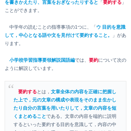
を書きかえたり、言葉をおぎなったりすると
「
要約する
」
ことができます。
中学年の読むことの指導事項の1つに、「
ウ 目的を意識
して，中心となる語や文を見付けて要約すること。
」があ
ります。
小学校学習指導要領解説国語編
では、
要約
について次の
ように解説しています。
要約する
とは，
文章全体の内容を正確に把握し
た上で，元の文章の構成や表現をそのまま生かし
たり自分の言葉を用いたりして，文章の内容を短
くまとめること
である。文章の内容を端的に説明
するといった要約する目的を意識して，内容の中