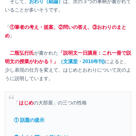
そして、
おわり（結論）
は、次の３つの事柄が書かれて
いることが多いそうです。
「
①筆者の考え・提案、②問いの答え、③おわりのまと
め
」
二瓶弘行氏
が書かれた
「説明文一日講座：これ一冊で説
明文の授業がわかる！」
（文溪堂・2010年刊)
によると、
少し表現の仕方を変えて、はじめとおわりについて次のよ
うに説明しています。
「
はじめ
の大部屋」の三つの性格
① 話題の提示