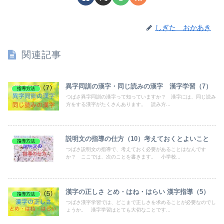
しぎた おかあき
関連記事
異字同訓の漢字・同じ読みの漢字 漢字学習（7）
指導方法
つばさ異字同訓の漢字って知っていますか？ 漢字には、同じ読み
方をする漢字がたくさんあります。 読み方...
説明文の指導の仕方（10）考えておくとよいこと
指導方法
つばさ説明文の指導で、考えておく必要があることはなんです
か？ ここでは、次のことを書きます。 小学校...
漢字の正しさ とめ・はね・はらい 漢字指導（5）
指導方法
つばさ漢字学習では、どこまで正しさを求めることが必要なのでし
ょうか。 漢字学習はとても大切なことです...