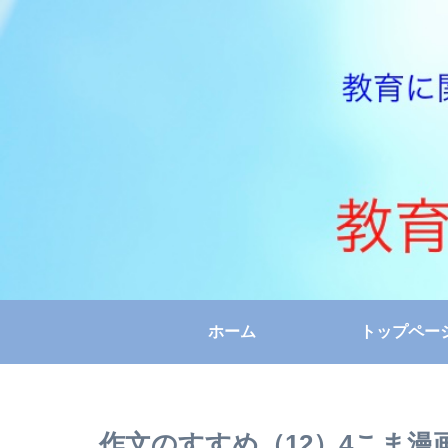
ホーム
トップペー
作文のすすめ（12）4こま漫