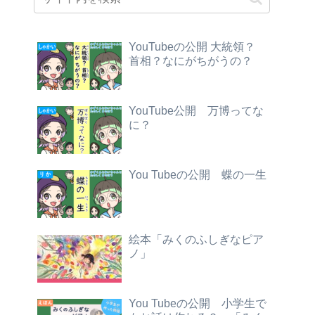
YouTubeの公開 大統領？
首相？なにがちがうの？
YouTube公開 万博ってな
に？
You Tubeの公開 蝶の一生
絵本「みくのふしぎなピア
ノ」
You Tubeの公開 小学生で