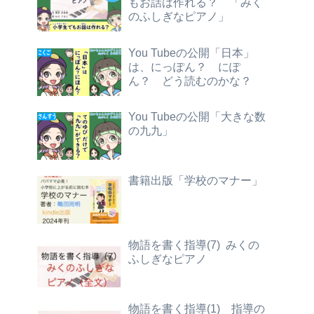
もお話は作れる？ 「みく
のふしぎなピアノ」
You Tubeの公開「日本」
は、にっぽん？ にぽ
ん？ どう読むのかな？
You Tubeの公開「大きな数
の九九」
書籍出版「学校のマナー」
物語を書く指導(7) みくの
ふしぎなピアノ
物語を書く指導(1) 指導の