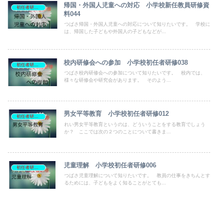
帰国・外国人児童への対応 小学校新任教員研修資
初任者研修資料
料044
つばさ帰国・外国人児童への対応について知りたいです。 学校に
は、帰国した子どもや外国人の子どもなどが...
校内研修会への参加 小学校初任者研修038
初任者研修資料
つばさ校内研修会への参加について知りたいです。 校内では、
様々な研修会や研究会があります。 そのよう...
男女平等教育 小学校初任者研修012
初任者研修資料
れい男女平等教育というのは、どういうことをする教育でしょう
か？ ここでは次の２つのことについて書きま...
児童理解 小学校初任者研修006
初任者研修資料
つばさ児童理解について知りたいです。 教員の仕事をきちんとす
るためには、子どもをよく知ることがとても...