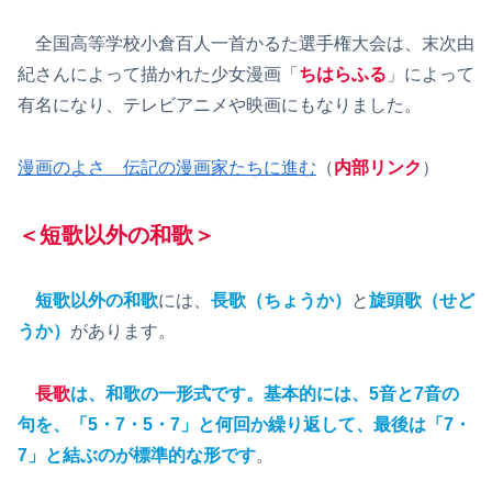
全国高等学校小倉百人一首かるた選手権大会は、末次由
紀さんによって描かれた少女漫画「
ちはらふる
」によって
有名になり、テレビアニメや映画にもなりました。
漫画のよさ 伝記の漫画家たちに進む
（
内部リンク
）
＜短歌以外の和歌＞
短歌以外の和歌
には、
長歌（ちょうか）
と
旋頭歌（せど
うか）
があります。
長歌
は、
和歌の一形式です。基本的には、5音と7音の
句を、「5・7・5・7」と何回か繰り返して、最後は「7・
7」と結ぶのが標準的な形です
。