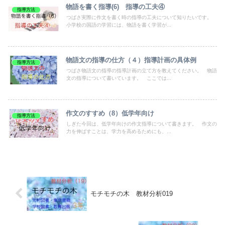
物語を書く指導(6) 指導の工夫④
指導方法
つばさ実際に作文を書く時の指導の工夫について知りたいです。
小学校の国語の学習には、物語を書く学習が...
物語文の指導の仕方（４）指導計画の具体例
指導方法
つばさ物語文の指導の指導計画の立て方を教えてください。 物語
文の指導について書いています。 ここでは...
作文のすすめ（8）低学年向け
指導方法
しぎた今回は、低学年向けの作文指導について書きます。 作文の
力を伸ばすことは、学力を高めるためにも、...
モチモチの木 教材分析019