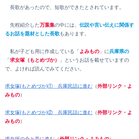
長歌があったので、短歌ができたとされています。
先程紹介した
万葉集
の中には、
伝説や言い伝えに関係す
るお話を題材とした長歌
もあります。
私が子ども用に作成している「
よみもの
」に
兵庫県の
「
求女塚（もとめづか）
」というお話を載せていますの
で、よければ読んでみてください。
求女塚(もとめづか)① 兵庫民話に進む
（
外部リンク・よ
みもの
）
求女塚(もとめづか)② 兵庫民話に進む
（
外部リンク・よ
みもの
）
求女塚の今と昔に進む
（
外部リンク・よみもの
）