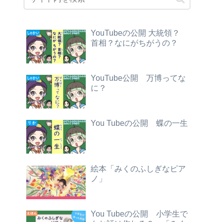
YouTubeの公開 大統領？
首相？なにがちがうの？
YouTube公開 万博ってな
に？
You Tubeの公開 蝶の一生
絵本「みくのふしぎなピア
ノ」
You Tubeの公開 小学生で