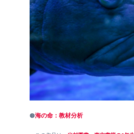
海の命：教材分析
🟠