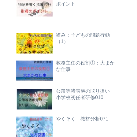
ポイント
盗み：子どもの問題行動
（1）
教務主任の役割①：大まか
な仕事
公簿等諸表簿の取り扱い
小学校初任者研修010
やくそく 教材分析071