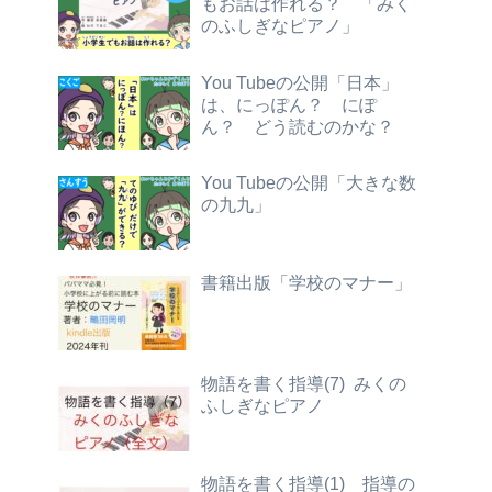
もお話は作れる？ 「みく
のふしぎなピアノ」
You Tubeの公開「日本」
は、にっぽん？ にぽ
ん？ どう読むのかな？
You Tubeの公開「大きな数
の九九」
書籍出版「学校のマナー」
物語を書く指導(7) みくの
ふしぎなピアノ
物語を書く指導(1) 指導の