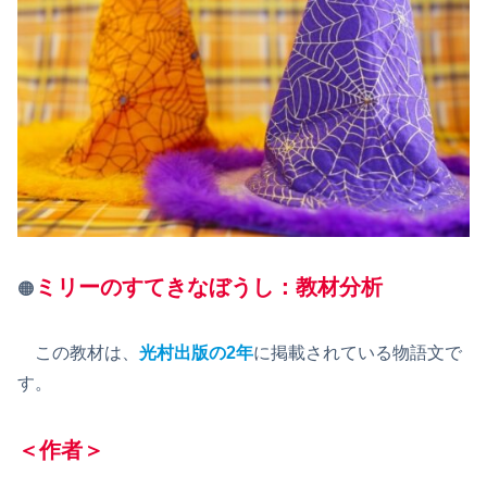
ミリーのすてきなぼうし：教材分析
🟠
この教材は、
光村出版の2年
に掲載されている物語文で
す。
＜作者＞