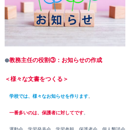
教務主任の役割③：お知らせの作成
🟠
＜様々な
文書を
つくる
＞
学校では、様々なお知らせを作ります
。
一番多いのは、保護者に対してです
。
運動会、学習発表会、学習参観、保護者会、個人懇談会