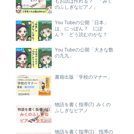
もお話は作れる？ 「みく
のふしぎなピアノ」
You Tubeの公開「日本」
は、にっぽん？ にぽ
ん？ どう読むのかな？
You Tubeの公開「大きな数
の九九」
書籍出版「学校のマナー」
物語を書く指導(7) みくの
ふしぎなピアノ
物語を書く指導(1) 指導の