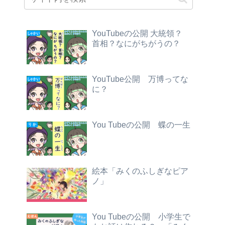
YouTubeの公開 大統領？
首相？なにがちがうの？
YouTube公開 万博ってな
に？
You Tubeの公開 蝶の一生
絵本「みくのふしぎなピア
ノ」
You Tubeの公開 小学生で