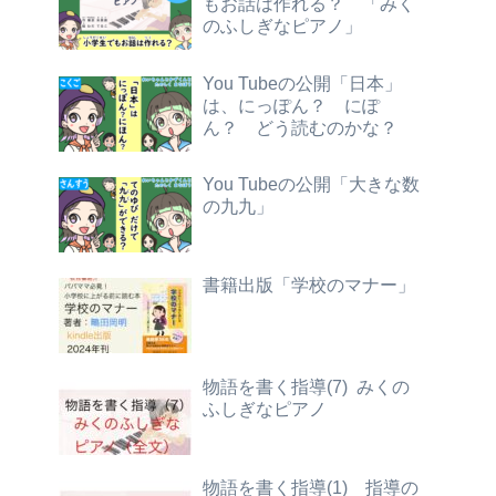
もお話は作れる？ 「みく
のふしぎなピアノ」
You Tubeの公開「日本」
は、にっぽん？ にぽ
ん？ どう読むのかな？
You Tubeの公開「大きな数
の九九」
書籍出版「学校のマナー」
物語を書く指導(7) みくの
ふしぎなピアノ
物語を書く指導(1) 指導の