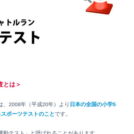
査とは＞
は、2008年（平成20年）より
日本の全国の小学5
るスポーツテストのこと
です。
運動テスト」と呼ばれることがあります。