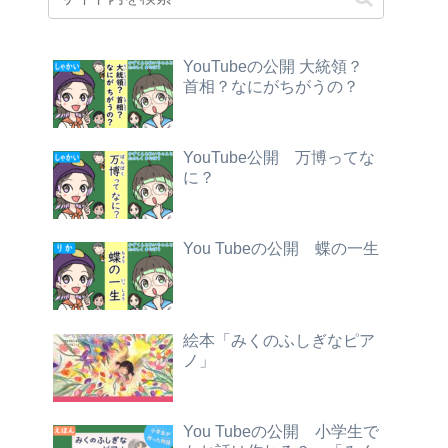
YouTubeの公開 大統領？
首相？なにがちがうの？
YouTube公開 万博ってな
に？
You Tubeの公開 蝶の一生
絵本「みくのふしぎなピア
ノ」
You Tubeの公開 小学生で