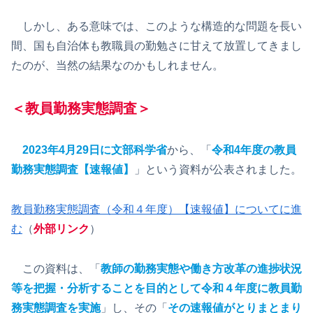
しかし、ある意味では、このような構造的な問題を長い
間、国も自治体も教職員の勤勉さに甘えて放置してきまし
たのが、当然の結果なのかもしれません。
＜教員勤務実態調査＞
2023年4月29日に文部科学省
から、「
令和4年度の教員
勤務実態調査【速報値】
」という資料が公表されました。
教員勤務実態調査（令和４年度）【速報値】についてに進
む
（
外
部リンク
）
この資料は、「
教師の勤務実態や働き方改革の進捗状況
等を把握・分析することを目的として令和４年度に教員勤
務実態調査を実施
」し、その「
その速報値がとりまとまり