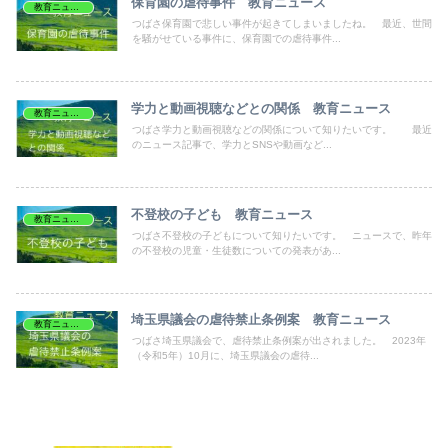
保育園の虐待事件 教育ニュース
教育ニュース
つばさ保育園で悲しい事件が起きてしまいましたね。 最近、世間
を騒がせている事件に、保育園での虐待事件...
学力と動画視聴などとの関係 教育ニュース
教育ニュース
つばさ学力と動画視聴などの関係について知りたいです。 最近
のニュース記事で、学力とSNSや動画など...
不登校の子ども 教育ニュース
教育ニュース
つばさ不登校の子どもについて知りたいです。 ニュースで、昨年
の不登校の児童・生徒数についての発表があ...
埼玉県議会の虐待禁止条例案 教育ニュース
教育ニュース
つばさ埼玉県議会で、虐待禁止条例案が出されました。 2023年
（令和5年）10月に、埼玉県議会の虐待...