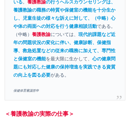
いる
。
養護教諭
の行うヘルスカウンセリングは、
養護教諭の職務の特質や保健室の機能を十分生か
し、児童生徒の様々な訴えに対して、（中略）心
や体の両面への対応を行う健康相談活動
である。
（中略）
養護教諭
については、
現代的課題など近
年の問題状況の変化に伴い、健康診断、保健指
導、救急処置などの従来の職務に加えて、専門性
と保健室の機能
を最大限に生かして、
心の健康問
題にも対応した健康の保持増進を実践できる資質
の向上を図る必要
がある。
保健体育審議答申
＜養護教諭の実際の仕事＞