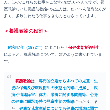
ん。1人でこれらの仕事をこなすのはたいへんですが、養
護教諭ないし養護助教諭の先生方は、たいへん優秀な方が
多く、多岐にわたる仕事をきちんとなさっています。
＜養護教諭の役割＞
昭和47年（1972年）
に出された「
保健体育審議答申
」
によると、養護教諭について、次のように書かれていま
す。
養護教諭
は、
専門的立場からすべての児童・生
徒の保健及び環境衛生の実態を的確に把握
し、
疾
病や情緒障害、体力、栄養に関する問題等、心身
の健康に問題を持つ児童生徒の指導
に当たり、ま
た、
健康な児童生徒についても健康の増進に関す