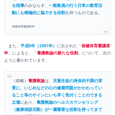
る指導
のみならず、
一般教員の行う日常の教育活
動にも積極的に協力する役割
を持つものである。
保健体育審議答申
また、
平成9年（1997年）
に出された「
保健体育審議答
申
」によると、「
養護教諭の新たな役割
」について、次の
ように書かれています。
（前略）
養護教諭
は、
児童生徒の身体的不調の背
景に、いじめなどの心の健康問題がかかわってい
ること等のサインにいち早く気付くことのできる
立場
にあり、
養護教諭のヘルスカウンセリング
（健康相談活動）が一層重要な役割を持ってきて