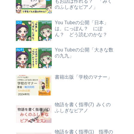
もお話は作れる？ 「みく
のふしぎなピアノ」
You Tubeの公開「日本」
は、にっぽん？ にぽ
ん？ どう読むのかな？
You Tubeの公開「大きな数
の九九」
書籍出版「学校のマナー」
物語を書く指導(7) みくの
ふしぎなピアノ
物語を書く指導(1) 指導の