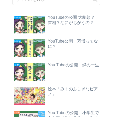
YouTubeの公開 大統領？
首相？なにがちがうの？
YouTube公開 万博ってな
に？
You Tubeの公開 蝶の一生
絵本「みくのふしぎなピア
ノ」
You Tubeの公開 小学生で