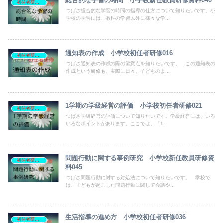
総合的な学習の時間 小学校新任教員研修資料040
初任者研修資料
つばさ総合的な学習の時間の指導の仕方について知りたいです。小
学校の学習には、教科の学習以外に様々な学...
通知表の作成 小学校初任者研修016
初任者研修資料
つばさ通知表の作成の際の留意点を知りたいです。 この通知表の
作成という研修も、実際に日々、子どものよ...
1学期の学級経営の評価 小学校初任者研修021
初任者研修資料
つばさ学級経営の評価について知りたいです。学級経営には、いろ
いろなポイントがあります。ここでは、「1...
問題行動に関する事例研究 小学校新任教員研修資
初任者研修資料
料045
つばさ問題行動に対する対処法について知りたいです。 学校で
は、子どもが起こした問題行動に関して会議や...
生活指導の進め方 小学校初任者研修036
初任者研修資料