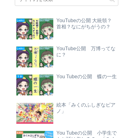
YouTubeの公開 大統領？
首相？なにがちがうの？
YouTube公開 万博ってな
に？
You Tubeの公開 蝶の一生
絵本「みくのふしぎなピア
ノ」
You Tubeの公開 小学生で