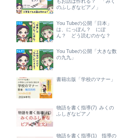
もお話は作れる？ 「みく
のふしぎなピアノ」
You Tubeの公開「日本」
は、にっぽん？ にぽ
ん？ どう読むのかな？
You Tubeの公開「大きな数
の九九」
書籍出版「学校のマナー」
物語を書く指導(7) みくの
ふしぎなピアノ
物語を書く指導(1) 指導の