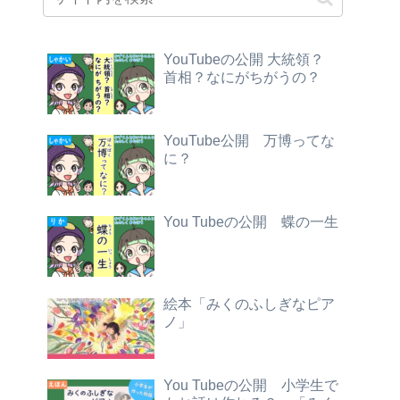
YouTubeの公開 大統領？
首相？なにがちがうの？
YouTube公開 万博ってな
に？
You Tubeの公開 蝶の一生
絵本「みくのふしぎなピア
ノ」
You Tubeの公開 小学生で