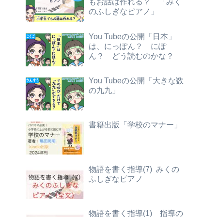
もお話は作れる？ 「みく
のふしぎなピアノ」
You Tubeの公開「日本」
は、にっぽん？ にぽ
ん？ どう読むのかな？
You Tubeの公開「大きな数
の九九」
書籍出版「学校のマナー」
物語を書く指導(7) みくの
ふしぎなピアノ
物語を書く指導(1) 指導の