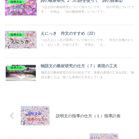
詩の教材研究 ２つの詩を使って 詩の授業②
指導方法
つばさ詩の教材研究について知りたいです。 詩の学習についてで
す。 今回は、「詩の教材研究」についてで...
えにっき 作文のすすめ（22）
指導方法
つばさえにっきの指導について知りたいです。 作文の文種の1つ
に「えにっき」があります。 今回は、「え...
物語文の教材研究の仕方（７）表現の工夫
指導方法
物語文の教材研究の仕方の続きです。筆者の表現の工夫を読む 物
語を書く人は、様々な表現の工夫をしていま...
説明文の指導の仕方（１）指導計画