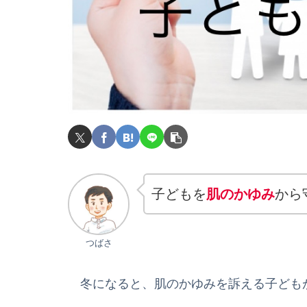
子どもを
肌のかゆみ
から
つばさ
冬になると、肌のかゆみを訴える子ども