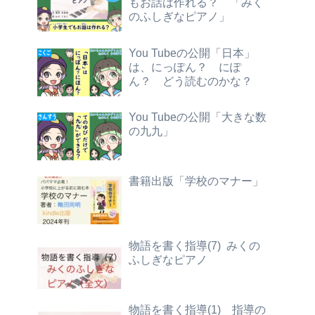
もお話は作れる？ 「みく
のふしぎなピアノ」
You Tubeの公開「日本」
は、にっぽん？ にぽ
ん？ どう読むのかな？
You Tubeの公開「大きな数
の九九」
書籍出版「学校のマナー」
物語を書く指導(7) みくの
ふしぎなピアノ
物語を書く指導(1) 指導の