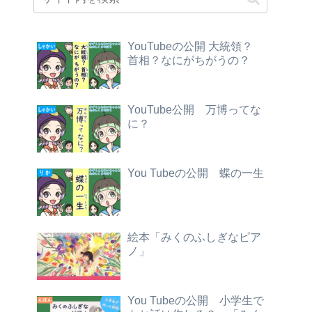
YouTubeの公開 大統領？
首相？なにがちがうの？
YouTube公開 万博ってな
に？
You Tubeの公開 蝶の一生
絵本「みくのふしぎなピア
ノ」
You Tubeの公開 小学生で