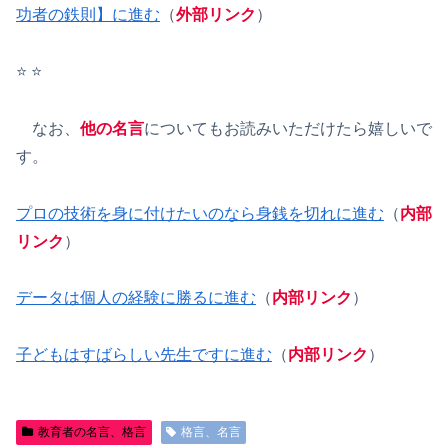
功者の鉄則】に進む
（
外部リンク
）
⭐️ ⭐️
なお、
他の名言
についてもお読みいただけたら嬉しいで
す。
プロの技術を身に付けたいのなら身銭を切れに進む
（
内部
リンク
）
データは個人の経験に勝るに進む
（
内部リンク
）
子どもはすばらしい先生ですに進む
（
内部リンク
）
教育者の名言、格言
格言、名言