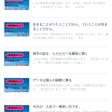
しぎた教育者の言葉を紹介します。今日は、向山洋一氏の言葉で
す。 人生を生きていると、時々、「なるほど...
生きることがうたうことだから。うたうことが生き
教育者の名言、格言
ることだから。
つばさ今日は、何の記念日ですか？ 本を読んでいると、時々、感
心する言葉に出合うことがあります。 今日...
相手の話を、ただただ一生懸命に聞く
教育者の名言、格言
つばさ今回は、河合隼雄氏の言葉を紹介します。 本を読んでいる
と、時々、感心する言葉に出逢うことがあり...
データは個人の経験に勝る
教育者の名言、格言
しぎた教育者の言葉を紹介します。今回は、中室牧子氏の言葉で
す。 本を読んでいると、時々、感心する言葉...
今日が、人生で一番若い日です。
教育者の名言、格言
しぎた教育者の言葉を紹介します。今日は、両＠リベ大学長の言葉