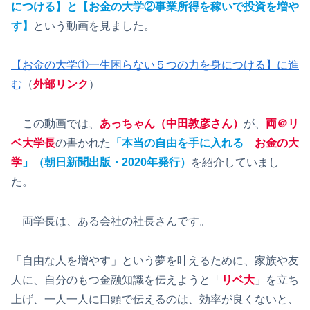
につける】と【お金の大学②事業所得を稼いで投資を増や
す】
という動画を見ました。
【お金の大学①一生困らない５つの力を身につける】に進
む
（
外部リンク
）
この動画では、
あっちゃん（中田敦彦さん）
が、
両＠リ
ベ大学長
の書かれた
「本当の自由を手に入れる
お金の大
学
」（朝日新聞出版・2020年発行）
を紹介していまし
た。
両学長は、ある会社の社長さんです。
「自由な人を増やす」という夢を叶えるために、家族や友
人に、自分のもつ金融知識を伝えようと「
リベ大
」を立ち
上げ、一人一人に口頭で伝えるのは、効率が良くないと、