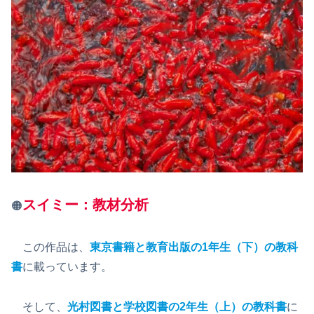
スイミー：教材分析
🟠
この作品は、
東京書籍と教育出版の1年生（下）の教科
書
に載っています。
そして、
光村図書と学校図書の2年生（上）の教科書
に