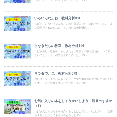
たいです。 よい授業をするためには、てい...
いろいろなふね 教材分析091
教材分析
つばさ「いろいろなふね」の教材分析について知りたいです。 よ
い授業をするためには、ていねいな教材研究...
さなぎたちの教室 教材分析114
教材分析
つばさ新しい教材の「さなぎたちの教室」の教材分析について知り
たいです。 よい授業をするためには、てい...
サラダで元気 教材分析079
教材分析
つばさ「サラダでげんき」という文章の教材分析について知りたい
です。 よい授業をするためには、ていねい...
お気に入りの本をしょうかいしよう 読書のすすめ
指導方法
（7）
つばさ気に入った本を紹介することはとてもいいことです。 読書
をすることはとても意味のあることです。 ...