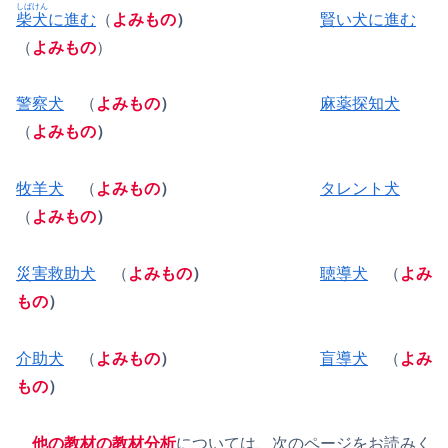
しばけん
柴犬
に進む
（
よみもの
）
賢い犬に進む
（
よみもの
）
警察犬
（
よみもの
）
麻薬探知犬
（
よみもの
）
牧羊犬
（
よみもの
）
タレント犬
（
よみもの
）
災害救助犬
（
よみもの
）
聴導犬
（
よみ
もの
）
介助犬
（
よみもの
）
盲導犬
（
よみ
もの
）
他の教材の教材分析
については、次のページをお読みく