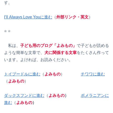
す。
I’ll Always Love Youに進む
（
外部リンク・英文
）
⭐️ ⭐️
私は、
子ども用のブログ「よみもの」
で子どもが読める
ような簡単な文章で、
犬に関係する文章
をたくさん作って
います。よければ、お読みください。
トイプードルに進む
（
よみもの
）
チワワに進む
（
よみもの
）
ダックスフンドに進む
（
よみもの
）
ポメラニアンに
進む
（
よみもの
）