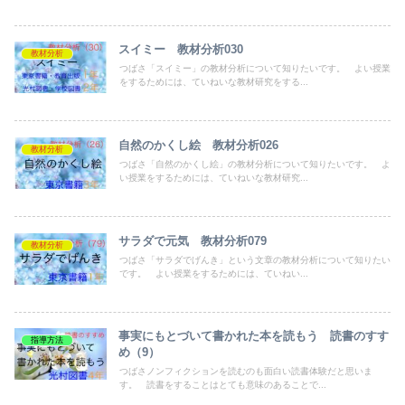
スイミー 教材分析030
教材分析
つばさ「スイミー」の教材分析について知りたいです。 よい授業
をするためには、ていねいな教材研究をする...
自然のかくし絵 教材分析026
教材分析
つばさ「自然のかくし絵」の教材分析について知りたいです。 よ
い授業をするためには、ていねいな教材研究...
サラダで元気 教材分析079
教材分析
つばさ「サラダでげんき」という文章の教材分析について知りたい
です。 よい授業をするためには、ていねい...
事実にもとづいて書かれた本を読もう 読書のすす
指導方法
め（9）
つばさノンフィクションを読むのも面白い読書体験だと思いま
す。 読書をすることはとても意味のあることで...