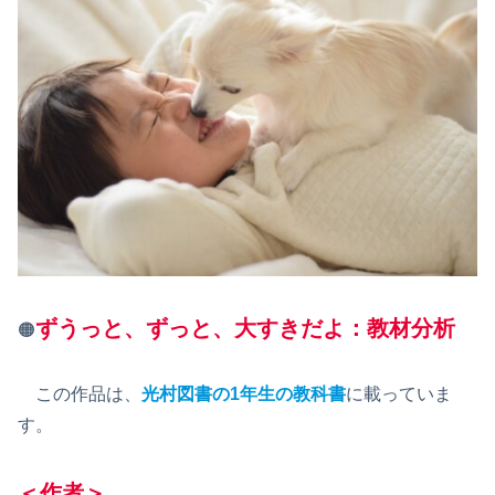
ずうっと、ずっと、大すきだよ：教材分析
🟠
この作品は、
光村図書の1年生の教科書
に載っていま
す。
＜作者＞