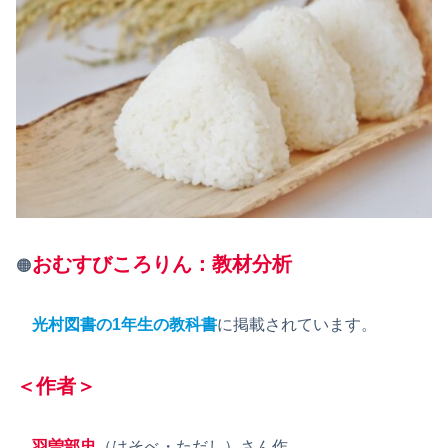
おむすびころりん：教材分析
🟠
光村図書の1年生の教科書
に掲載されています。
＜作者＞
羽曽部忠
（はそべ・ただし）さん作