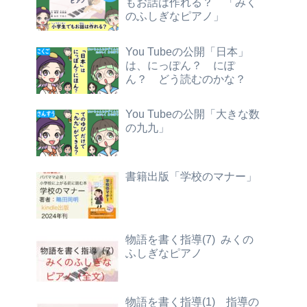
もお話は作れる？ 「みく
のふしぎなピアノ」
You Tubeの公開「日本」
は、にっぽん？ にぽ
ん？ どう読むのかな？
You Tubeの公開「大きな数
の九九」
書籍出版「学校のマナー」
物語を書く指導(7) みくの
ふしぎなピアノ
物語を書く指導(1) 指導の