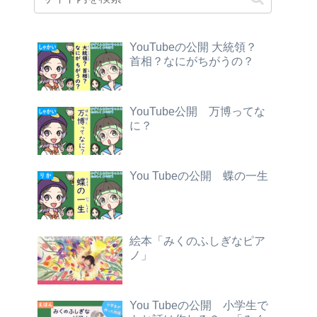
YouTubeの公開 大統領？
首相？なにがちがうの？
YouTube公開 万博ってな
に？
You Tubeの公開 蝶の一生
絵本「みくのふしぎなピア
ノ」
You Tubeの公開 小学生で